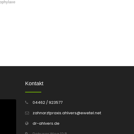
ophylaxe
Kontakt
04462 / 923577
zahnarztpraxis.ahlvers@ewetel.net
dr-ahlvers.de
Dohuser Weg 12 B