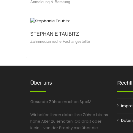
Anmeldung & Beratung
STEPHANIE TAUBITZ
Zahnmedizinische Fachangestellte
Über uns
Rechtl
Gesunde Zähne machen Spaß!
Impr
Wir helfen Ihnen dabei Ihre Zähne bis ins
Daten
hohe Alter zu erhalten. Ob Groß oder
Klein - von der Prophylaxe über die