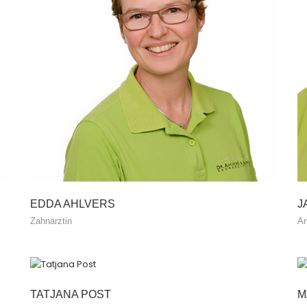
EDDA AHLVERS
J
Zahnärztin
An
TATJANA POST
M