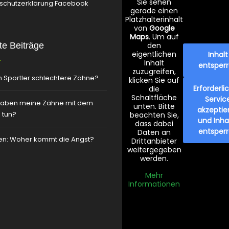
Sie sehen
schutzerklärung Facebook
gerade einen
Platzhalterinhalt
von
Google
Maps
. Um auf
e Beiträge
den
eigentlichen
Inhalt
Inhalt
entsper
zuzugreifen,
 Sportler schlechtere Zähne?
klicken Sie auf
Erforderli
die
Schaltfläche
Servic
aben meine Zähne mit dem
unten. Bitte
akzeptie
 tun?
beachten Sie,
und Inha
dass dabei
entsper
Daten an
zen: Woher kommt die Angst?
Drittanbieter
weitergegeben
werden.
Mehr
Informationen