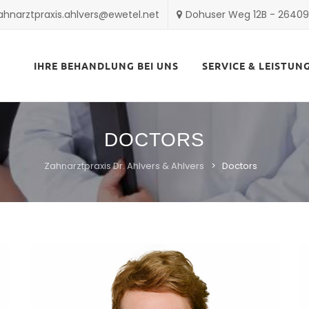
ahnarztpraxis.ahlvers@ewetel.net
Dohuser Weg 12B - 2640
Skip
to
IHRE BEHANDLUNG BEI UNS
SERVICE & LEISTUN
content
DOCTORS
Zahnarztpraxis Dr. Ahlvers & Ahlvers
>
Doctors