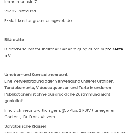
Immelmannstr. 7
26409 Wittmund
E-Mail: karstengraumann@web.de
Bildrechte
Bildmaterial mit freundlicher Genehmigung durch ©
proDente
e.V
Urheber- und Kennzeichenrecht:
Eine Vervielfältigung oder Verwendung unserer Grafiken,
Tondokumente, Videosequenzen und Texte in anderen
Publikationen ist ohne ausdrückliche Zustimmung nicht
gestattet!
Inhaltlich verantwortlich gem. §55 Abs. 2 RStV (für eigenen
Content): Dr. Frank Ahlvers
Salvatorische Klausel
Sollte eine Bestimmung des Vertrages unwirksam sein, so bleibt