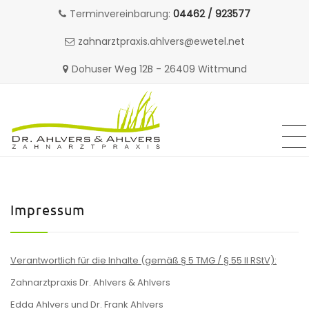
Terminvereinbarung:
04462 / 923577
zahnarztpraxis.ahlvers@ewetel.net
Dohuser Weg 12B - 26409 Wittmund
MENU
MENU
Skip
to
content
Impressum
Verantwortlich für die Inhalte (gemäß § 5 TMG / § 55 II RStV):
Zahnarztpraxis Dr. Ahlvers & Ahlvers
Edda Ahlvers und Dr. Frank Ahlvers