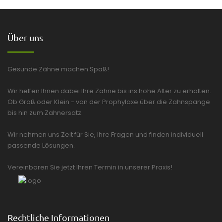
Über uns
Gesunde Zähne machen Spaß!
Wir helfen Ihnen dabei Ihre Zähne bis ins hohe Alter zu erhalten.
Ob Groß oder Klein - von der Prophylaxe über die Zahnspange
bis hin zum Zahnersatz.
Wir nehmen uns Zeit für Sie, Ihre Fragen und finden individuell
passende Lösungen.
Vereinbaren Sie jetzt Ihren Termin in unserer Praxis!
Rechtliche Informationen