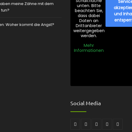
Schaltfläche
Servic
aben meine Zähne mit dem
unten. Bitte
akzeptie
 tun?
beachten Sie,
und Inha
dass dabei
entsper
Daten an
zen: Woher kommt die Angst?
Drittanbieter
weitergegeben
werden.
Mehr
Informationen
Social Media