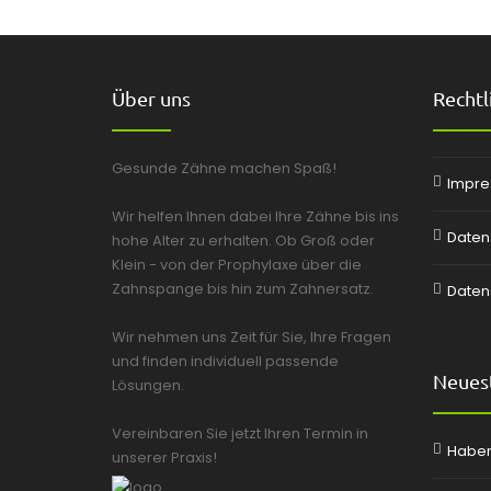
Über uns
Rechtl
Gesunde Zähne machen Spaß!
Impr
Wir helfen Ihnen dabei Ihre Zähne bis ins
Daten
hohe Alter zu erhalten. Ob Groß oder
Klein - von der Prophylaxe über die
Zahnspange bis hin zum Zahnersatz.
Daten
Wir nehmen uns Zeit für Sie, Ihre Fragen
und finden individuell passende
Neuest
Lösungen.
Vereinbaren Sie jetzt Ihren Termin in
Haben
unserer Praxis!