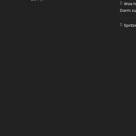
Was h
Darm zu
Sprit