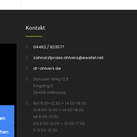
Kontakt
04462 / 923577
zahnarztpraxis.ahlvers@ewetel.net
dr-ahlvers.de
Dohuser Weg 12 B
Eingang D
26409 Wittmund
Mo 8.00-12.30 + 14.00-18.30
Di 8.00-13.00 + 14.00-18.00
Mi 8.00-13.00
ren
Do 8.00-12.00 + 13.00-17.00
Fr 8.00-12.30
chen