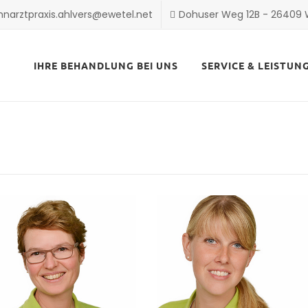
hnarztpraxis.ahlvers@ewetel.net
Dohuser Weg 12B - 26409
Skip
to
IHRE BEHANDLUNG BEI UNS
SERVICE & LEISTUN
content