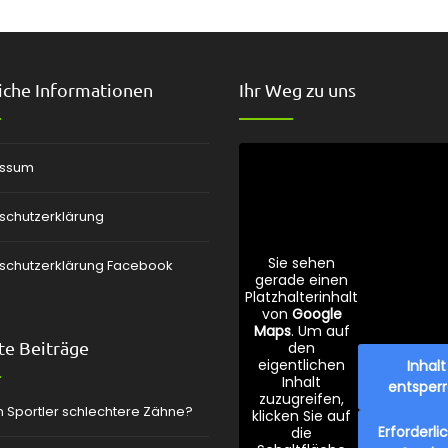
iche Informationen
Ihr Weg zu uns
essum
schutzerklärung
Sie sehen
schutzerklärung Facebook
gerade einen
Platzhalterinhalt
von
Google
Maps
. Um auf
e Beiträge
den
eigentlichen
Inhalt
Inhalt
entsper
zuzugreifen,
 Sportler schlechtere Zähne?
klicken Sie auf
Erforderli
die