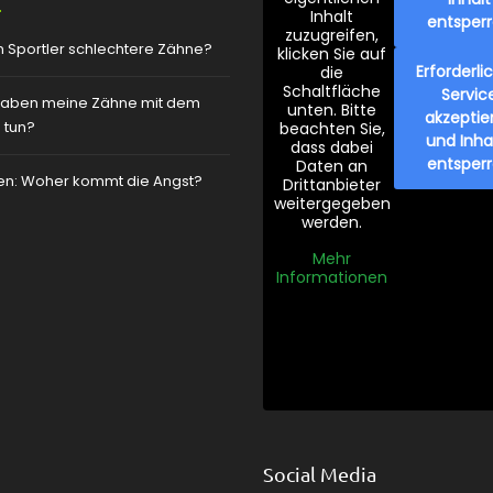
Inhalt
entsper
zuzugreifen,
 Sportler schlechtere Zähne?
klicken Sie auf
Erforderli
die
Schaltfläche
Servic
aben meine Zähne mit dem
unten. Bitte
akzeptie
 tun?
beachten Sie,
und Inha
dass dabei
entsper
Daten an
zen: Woher kommt die Angst?
Drittanbieter
weitergegeben
werden.
Mehr
Informationen
Social Media