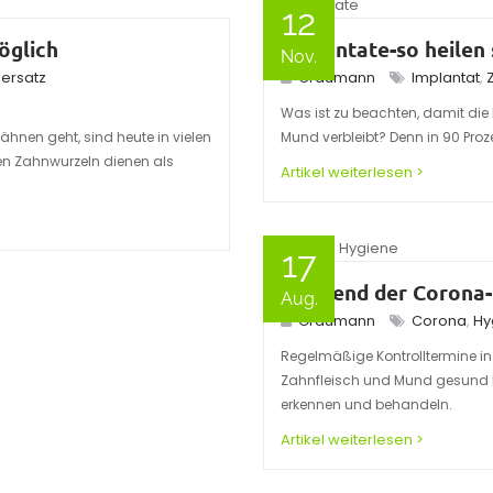
12
öglich
Implantate-so heilen s
Nov.
ersatz
Graumann
Implantat
,
Was ist zu beachten, damit die 
hnen geht, sind heute in vielen
Mund verbleibt? Denn in 90 Proze
hen Zahnwurzeln dienen als
Artikel weiterlesen >
17
Während der Corona
Aug.
Graumann
Corona
,
Hy
Regelmäßige Kontrolltermine in
Zahnfleisch und Mund gesund bl
erkennen und behandeln.
Artikel weiterlesen >