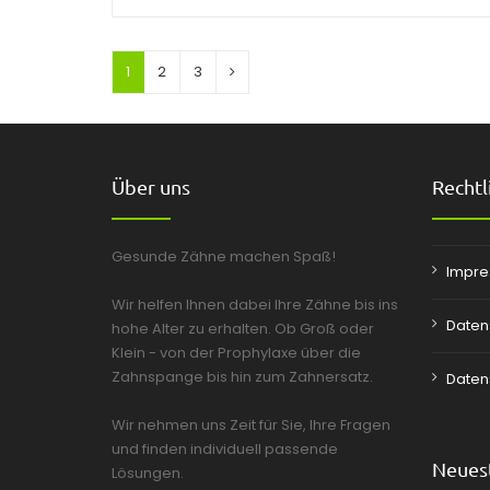
1
2
3
Über uns
Rechtl
Gesunde Zähne machen Spaß!
Impr
Wir helfen Ihnen dabei Ihre Zähne bis ins
Daten
hohe Alter zu erhalten. Ob Groß oder
Klein - von der Prophylaxe über die
Zahnspange bis hin zum Zahnersatz.
Daten
Wir nehmen uns Zeit für Sie, Ihre Fragen
und finden individuell passende
Neuest
Lösungen.