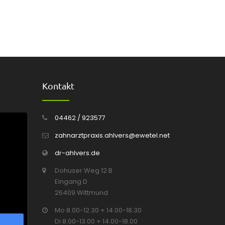
Kontakt
04462 / 923577
zahnarztpraxis.ahlvers@ewetel.net
dr-ahlvers.de
Dohuser Weg 12 B
Eingang D
26409 Wittmund
Mo 8.00-12.30 + 14.00-18.30
Di 8.00-13.00 + 14.00-18.00