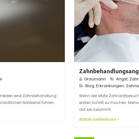
Zahnbehandlungsangs
ze
Graumann
Angst
,
Zah
Blog
,
Erkrankungen
,
Zahna
ermeiden eine Zahnbehandlung
Wenn der letzte Zahnarztbesuch 
närztlichen Notdienst führen.
ersten Schritt zu machen. Men
auf sie zukommt.
Artikel weiterlesen >