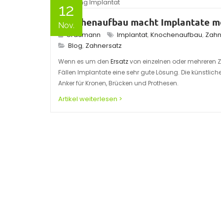
12
Knochenaufbau macht Implantate m
Nov.
Graumann
Implantat
,
Knochenaufbau
,
Zahn
Blog
,
Zahnersatz
Wenn es um den
Ersatz
von einzelnen oder mehreren Zä
Fällen Implantate eine sehr gute Lösung. Die künstlic
Anker für Kronen, Brücken und Prothesen.
Artikel weiterlesen >