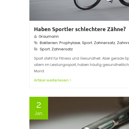
Haben Sportler schlechtere Zähne?
Graumann
Bakterien
,
Prophylaxe
,
Sport
,
Zahnersatz
,
Zahnr
Sport
,
Zahnersatz
Sport steht für Fitness und Gesundheit. Aber gerade Spo
allem im Leistungssport, haben häufig gesundheitlic
Mund.
Artikel weiterlesen >
2
Jan.