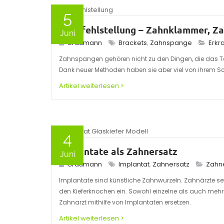
5
Zahnfehlstellung – Zahnklammer, Z
Juni
Graumann
Brackets
,
Zahnspange
Erkr
Zahnspangen gehören nicht zu den Dingen, die das T
Dank neuer Methoden haben sie aber viel von ihrem Sc
Artikel weiterlesen >
4
Implantate als Zahnersatz
Juni
Graumann
Implantat
,
Zahnersatz
Zahn
Implantate sind künstliche Zahnwurzeln. Zahnärzte setz
den Kieferknochen ein. Sowohl einzelne als auch meh
Zahnarzt mithilfe von Implantaten ersetzen.
Artikel weiterlesen >