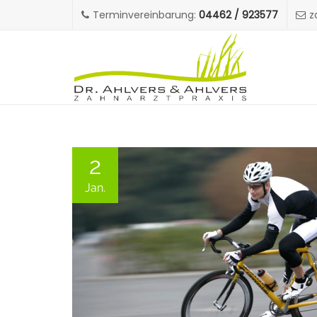
Terminvereinbarung:
04462 / 923577
z
2
Jan.