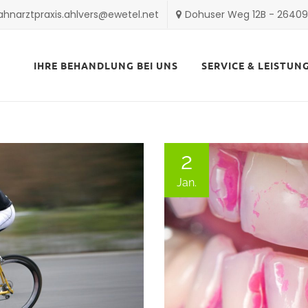
ahnarztpraxis.ahlvers@ewetel.net
Dohuser Weg 12B - 2640
Skip
to
IHRE BEHANDLUNG BEI UNS
SERVICE & LEISTUN
content
2
Jan.