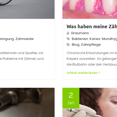
Was haben meine Zäh
Graumann
einigung
,
Zahnseide
Bakterien
,
Karies
,
Mundhyg
Blog
,
Zahnpflege
rtlerinnen und Sportler, vor
Chronische Entzündungen im M
he Probleme mit Zähnen und
Körpers auswirken. So gelangen 
die Blutbahn oder den Verdauu
Artikel weiterlesen >
2
Jan.