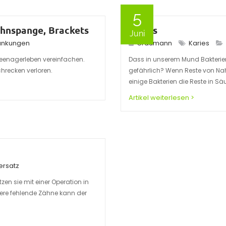
5
ahnspange, Brackets
Karies
Juni
ankungen
Graumann
Karies
eenagerleben vereinfachen.
Dass in unserem Mund Bakterie
hrecken verloren.
gefährlich? Wenn Reste von Nah
einige Bakterien die Reste in Sä
Artikel weiterlesen >
ersatz
en sie mit einer Operation in
rere fehlende Zähne kann der