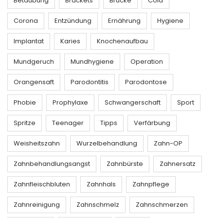
Betäubung
Brackets
Brücke
Cola
Corona
Entzündung
Ernährung
Hygiene
Implantat
Karies
Knochenaufbau
Mundgeruch
Mundhygiene
Operation
Orangensaft
Parodontitis
Parodontose
Phobie
Prophylaxe
Schwangerschaft
Sport
Spritze
Teenager
Tipps
Verfärbung
Weisheitszahn
Wurzelbehandlung
Zahn-OP
Zahnbehandlungsangst
Zahnbürste
Zahnersatz
Zahnfleischbluten
Zahnhals
Zahnpflege
Zahnreinigung
Zahnschmelz
Zahnschmerzen