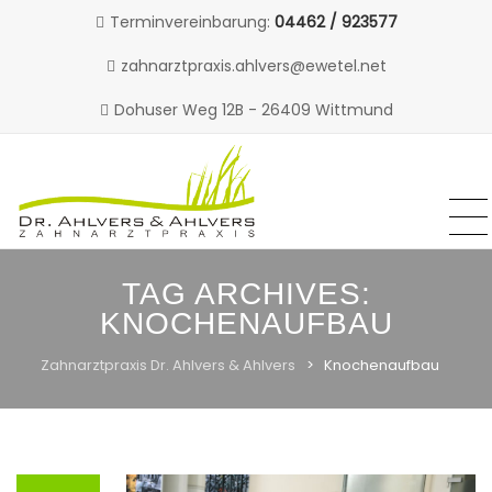
Terminvereinbarung:
04462 / 923577
zahnarztpraxis.ahlvers@ewetel.net
Dohuser Weg 12B - 26409 Wittmund
MENU
MENU
Skip
to
TAG ARCHIVES:
content
KNOCHENAUFBAU
Zahnarztpraxis Dr. Ahlvers & Ahlvers
>
Knochenaufbau