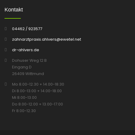
Kontakt
04462 / 923577
zahnarztpraxis.ahlvers@ewetel.net
dr-ahlvers.de
Dohuser Weg 12 B
Eingang D
26409 Wittmund
Mo 8.00-12.30 + 14.00-18.30
Di 8.00-13.00 + 14.00-18.00
Mi 8.00-13.00
Do 8.00-12.00 + 13.00-17.00
Fr 8.00-12.30