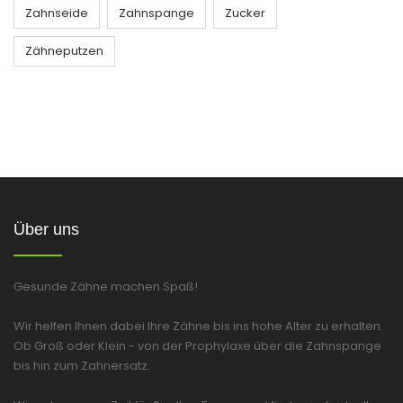
Zahnseide
Zahnspange
Zucker
Zähneputzen
Über uns
Gesunde Zähne machen Spaß!
Wir helfen Ihnen dabei Ihre Zähne bis ins hohe Alter zu erhalten.
Ob Groß oder Klein - von der Prophylaxe über die Zahnspange
bis hin zum Zahnersatz.