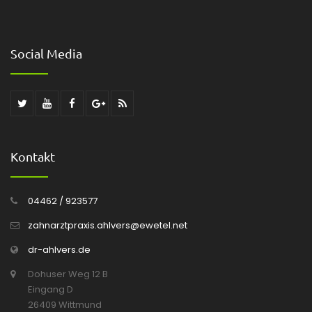
Social Media
Kontakt
04462 / 923577
zahnarztpraxis.ahlvers@ewetel.net
dr-ahlvers.de
Dohuser Weg 12 B
Eingang D
26409 Wittmund