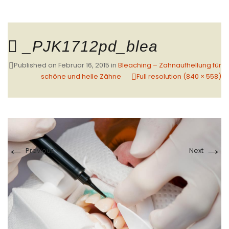
_PJK1712pd_blea
Published on
Februar 16, 2015
in
Bleaching – Zahnaufhellung für
schöne und helle Zähne
Full resolution (840 × 558)
←
→
Previous
Next