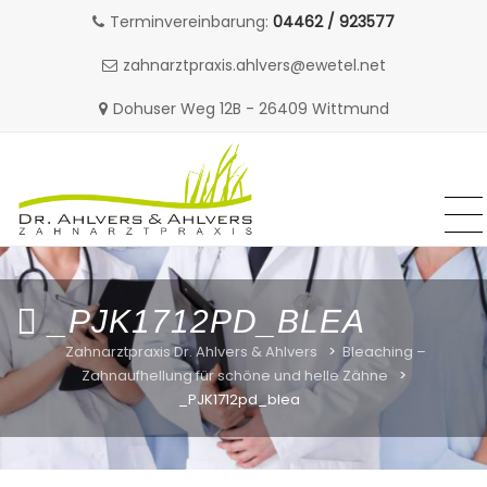
Terminvereinbarung:
04462 / 923577
zahnarztpraxis.ahlvers@ewetel.net
Dohuser Weg 12B - 26409 Wittmund
MENU
MENU
Skip
to
content
_PJK1712PD_BLEA
Zahnarztpraxis Dr. Ahlvers & Ahlvers
>
Bleaching –
Zahnaufhellung für schöne und helle Zähne
>
_PJK1712pd_blea