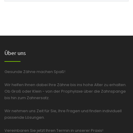
Über uns
Gesunde Zähne machen Spaß!
Wir helfen Ihnen dabei Ihre Zähne bis ins hohe Alter zu erhalten.
Ob Groß oder Klein - von der Prophylaxe über die Zahnspange
bis hin zum Zahnersatz.
Wir nehmen uns Zeit für Sie, Ihre Fragen und finden individuell
passende Lösungen.
Vereinbaren Sie jetzt Ihren Termin in unserer Praxis!