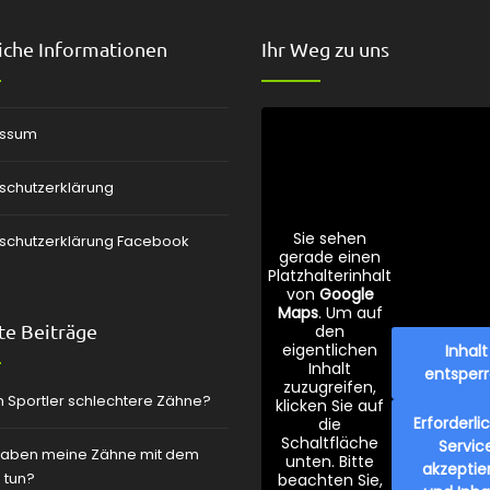
iche Informationen
Ihr Weg zu uns
essum
schutzerklärung
Sie sehen
schutzerklärung Facebook
gerade einen
Platzhalterinhalt
von
Google
Maps
. Um auf
e Beiträge
den
eigentlichen
Inhalt
Inhalt
entsper
zuzugreifen,
 Sportler schlechtere Zähne?
klicken Sie auf
Erforderli
die
Schaltfläche
Servic
aben meine Zähne mit dem
unten. Bitte
akzeptie
 tun?
beachten Sie,