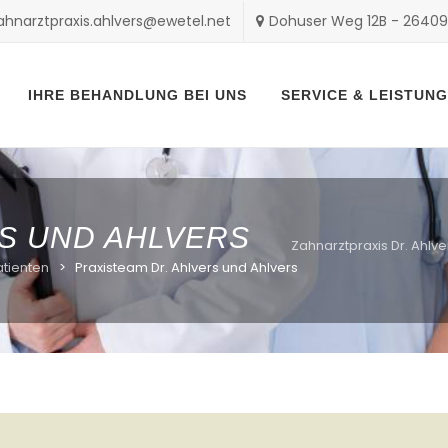
ahnarztpraxis.ahlvers@ewetel.net
Dohuser Weg 12B - 2640
Skip
to
content
IHRE BEHANDLUNG BEI UNS
SERVICE & LEISTUN
RS UND AHLVERS
Zahnarztpraxis Dr. Ahlve
atienten
>
Praxisteam Dr. Ahlvers und Ahlvers