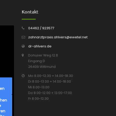
Kontakt
04462 / 923577
zahnarztpraxis.ahlvers@ewetel.net
dr-ahlvers.de
Dohuser Weg 12 B
Eingang D
26409 Wittmund
Mo 8.00-12.30 + 14.00-18.30
Di 8.00-13.00 + 14.00-18.00
Mi 8.00-13.00
ren
Do 8.00-12.00 + 13.00-17.00
Fr 8.00-12.30
chen
e
ren