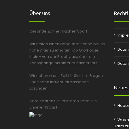
Über uns
Rechtl
Gesunde Zähne machen Spaß!
Impr
Wir helfen Ihnen dabei Ihre Zähne bis ins
Daten
hohe Alter zu erhalten. Ob Groß oder
Klein - von der Prophylaxe über die
Zahnspange bis hin zum Zahnersatz.
Daten
Wir nehmen uns Zeit für Sie, Ihre Fragen
und finden individuell passende
Neuest
Lösungen.
Vereinbaren Sie jetzt Ihren Termin in
Haben
unserer Praxis!
Was h
Darm zu