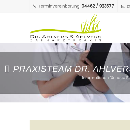
Terminvereinbarung:
04462 / 923577
z
PRAXISTEAM DR. AHLVE
Informationen für neue P