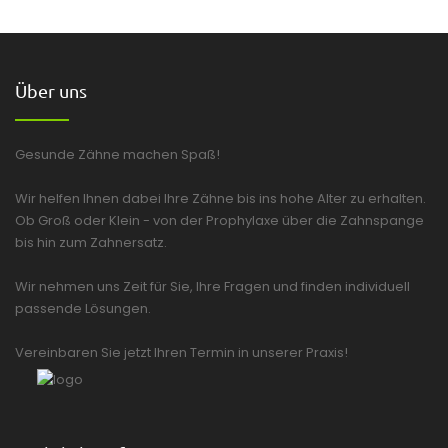
Über uns
Gesunde Zähne machen Spaß!
Wir helfen Ihnen dabei Ihre Zähne bis ins hohe Alter zu erhalten.
Ob Groß oder Klein - von der Prophylaxe über die Zahnspange
bis hin zum Zahnersatz.
Wir nehmen uns Zeit für Sie, Ihre Fragen und finden individuell
passende Lösungen.
Vereinbaren Sie jetzt Ihren Termin in unserer Praxis!