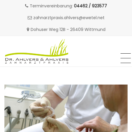
Terminvereinbarung:
04462 / 923577
zahnarztpraxis.ahlvers@ewetel.net
Dohuser Weg 12B - 26409 Wittmund
MENU
MENU
Skip
to
content