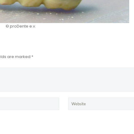
© proDente e.v.
ields are marked *