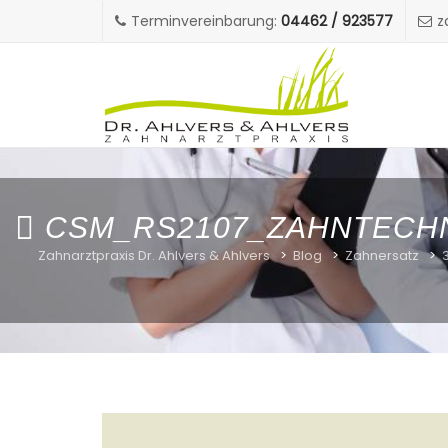
Terminvereinbarung:
04462 / 923577
z
CSM_RS2107_ZAHNTECHN
Zahnarztpraxis Dr. Ahlvers & Ahlvers
>
Blog
>
Zahnersatz
>