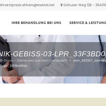
ahnarztpraxis.ahlvers@ewetel.net
Dohuser Weg 12B - 2640
Skip
to
IHRE BEHANDLUNG BEI UNS
SERVICE & LEISTUN
content
IK-GEBISS-03-LPR_33F3BD
3D-Druck – Zahnersatz aus dem Computer?
>
csm_RS2107_zahntec
lpr_33f3bd0fdc