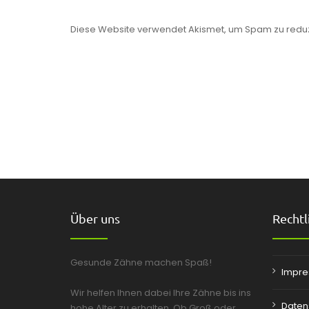
Diese Website verwendet Akismet, um Spam zu redu
Über uns
Rechtl
Gesunde Zähne machen Spaß!
Impr
Wir helfen Ihnen dabei Ihre Zähne bis ins
Daten
hohe Alter zu erhalten. Ob Groß oder