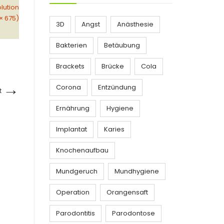
olution
× 675)
3D
Angst
Anästhesie
Bakterien
Betäubung
Brackets
Brücke
Cola
→
Corona
Entzündung
t
Ernährung
Hygiene
Implantat
Karies
Knochenaufbau
Mundgeruch
Mundhygiene
Operation
Orangensaft
Parodontitis
Parodontose