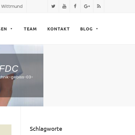
9 Wittmund
GEN
TEAM
KONTAKT
BLOG
0FDC
hnik-gebiss-03-
Schlagworte