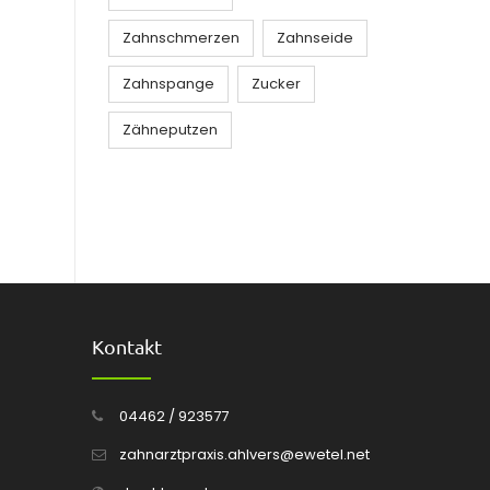
Zahnschmerzen
Zahnseide
Zahnspange
Zucker
Zähneputzen
Kontakt
04462 / 923577
zahnarztpraxis.ahlvers@ewetel.net