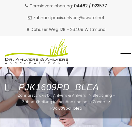
Terminvereinbarung:
04462 / 923577
zahnarztpraxis.ahlvers@ewetel.net
Dohuser Weg 12B - 26409 Wittmund
MENU
MENU
Skip
to
content
_PJK1609PD_BLEA
Zahnarztpraxis Dr. Ahlvers & Ahlvers
>
Bleaching –
Zahnaufhellung für schöne und helle Zähne
>
_PJK1609pd_blea