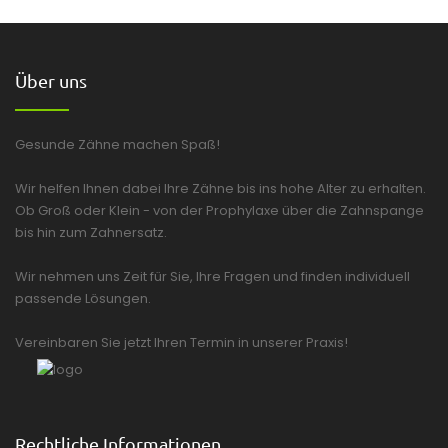
Über uns
Gesunde Zähne machen Spaß!
Wir helfen Ihnen dabei Ihre Zähne bis ins hohe Alter zu erhalten.
Ob Groß oder Klein - von der Prophylaxe über die Zahnspange
bis hin zum Zahnersatz.
Wir nehmen uns Zeit für Sie, Ihre Fragen und finden individuell
passende Lösungen.
Vereinbaren Sie jetzt Ihren Termin in unserer Praxis!
Rechtliche Informationen