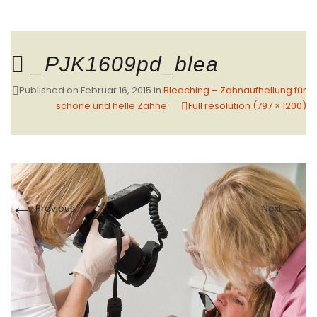
_PJK1609pd_blea
Published on
Februar 16, 2015
in
Bleaching – Zahnaufhellung für
schöne und helle Zähne
Full resolution (797 × 1200)
←
→
Previous
Next