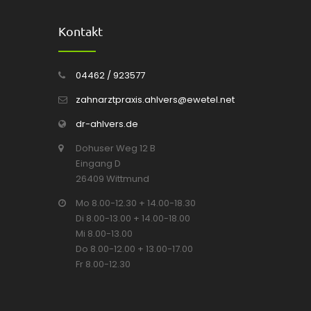
Kontakt
04462 / 923577
zahnarztpraxis.ahlvers@ewetel.net
dr-ahlvers.de
Dohuser Weg 12 B
Eingang D
26409 Wittmund
Mo 8.00-12.30 + 14.00-18.30
Di 8.00-13.00 + 14.00-18.00
Mi 8.00-13.00
Do 8.00-12.00 + 13.00-17.00
Fr 8.00-12.30