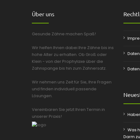
Über uns
Rechtl
Gesunde Zähne machen Spaß!
Impr
Wir helfen Ihnen dabei Ihre Zähne bis ins
Daten
hohe Alter zu erhalten. Ob Groß oder
Klein - von der Prophylaxe über die
Zahnspange bis hin zum Zahnersatz.
Daten
Wir nehmen uns Zeit für Sie, Ihre Fragen
und finden individuell passende
Neuest
Lösungen.
Vereinbaren Sie jetzt Ihren Termin in
Haben
unserer Praxis!
Was h
Darm zu