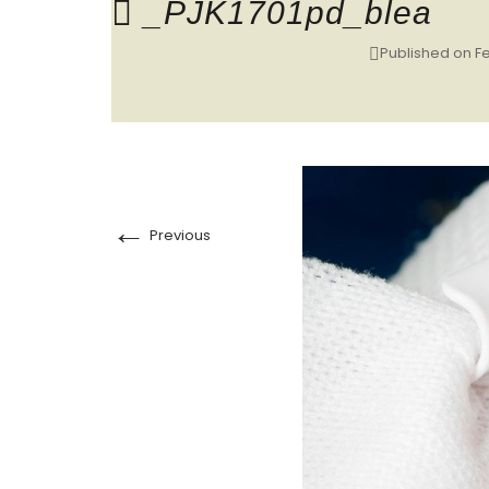
_PJK1701pd_blea
Published on
Fe
←
Previous