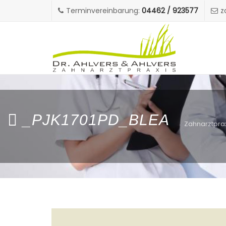
Terminvereinbarung:
04462 / 923577
z
_PJK1701PD_BLEA
Zahnarztprax