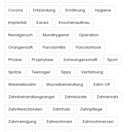
Corona
Entzündung
Ernährung
Hygiene
Implantat
Karies
Knochenaufbau
Mundgeruch
Mundhygiene
Operation
Orangensaft
Parodontitis
Parodontose
Phobie
Prophylaxe
Schwangerschaft
Sport
Spritze
Teenager
Tipps
Verfärbung
Weisheitszahn
Wurzelbehandlung
Zahn-OP
Zahnbehandlungsangst
Zahnbürste
Zahnersatz
Zahnfleischbluten
Zahnhals
Zahnpflege
Zahnreinigung
Zahnschmelz
Zahnschmerzen