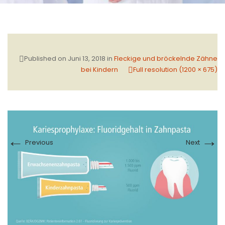
Published on
Juni 13, 2018
in
Fleckige und bröckelnde Zähne
bei Kindern
Full resolution (1200 × 675)
←
→
Previous
Next