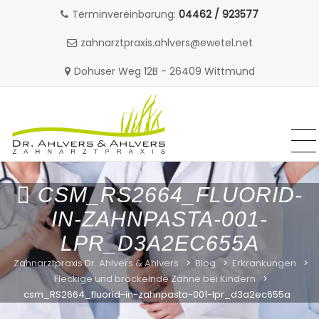
Terminvereinbarung:
04462 / 923577
zahnarztpraxis.ahlvers@ewetel.net
Dohuser Weg 12B - 26409 Wittmund
MENU
MENU
Skip
to
CSM_RS2664_FLUORID-
content
IN-ZAHNPASTA-001-
LPR_D3A2EC655A
Zahnarztpraxis Dr. Ahlvers & Ahlvers
>
Blog
>
Erkrankungen
>
Fleckige und bröckelnde Zähne bei Kindern
>
csm_RS2664_fluorid-in-zahnpasta-001-lpr_d3a2ec655a