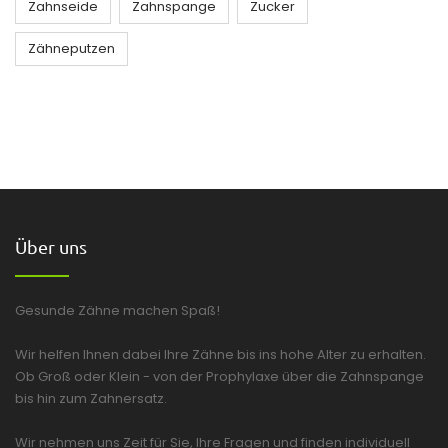
Zahnseide
Zahnspange
Zucker
Zähneputzen
Über uns
Gesunde Zähne machen Spaß!
Wir helfen Ihnen dabei Ihre Zähne bis ins hohe Alter zu erhalten.
Ob Groß oder Klein - von der Prophylaxe über die Zahnspange
bis hin zum Zahnersatz.
Wir nehmen uns Zeit für Sie, Ihre Fragen und finden individuell