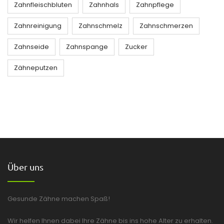
Zahnfleischbluten
Zahnhals
Zahnpflege
Zahnreinigung
Zahnschmelz
Zahnschmerzen
Zahnseide
Zahnspange
Zucker
Zähneputzen
Über uns
Gesunde Zähne machen Spaß!
Wir helfen Ihnen dabei Ihre Zähne bis ins hohe Alter zu erhalten.