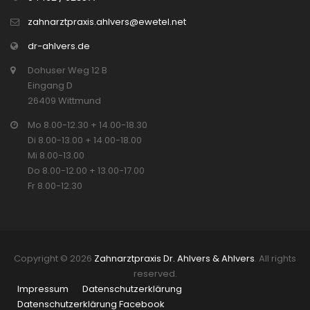
zahnarztpraxis.ahlvers@ewetel.net
dr-ahlvers.de
Dohuser Weg 12 B
Eingang D
26409 Wittmund
Mo 8.00-12.30 + 14.00-18.30
Di 8.00-13.00 + 14.00-18.00
Mi 8.00-13.00
Do 8.00-12.00 + 13.00-17.00
Fr 8.00-12.30
Copyright © 2026
Zahnarztpraxis Dr. Ahlvers & Ahlvers
. All rights
reserved.
Impressum
Datenschutzerklärung
Datenschutzerklärung Facebook