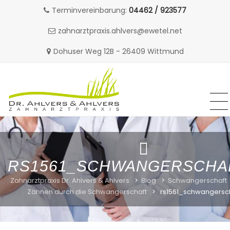
Terminvereinbarung:
04462 / 923577
zahnarztpraxis.ahlvers@ewetel.net
Dohuser Weg 12B - 26409 Wittmund
MENU
MENU
Skip
to
content
RS1561_SCHWANGERSCHA
Zahnarztpraxis Dr. Ahlvers & Ahlvers
>
Blog
>
Schwangerschaft
Zähnen durch die Schwangerschaft
>
rs1561_schwangersc