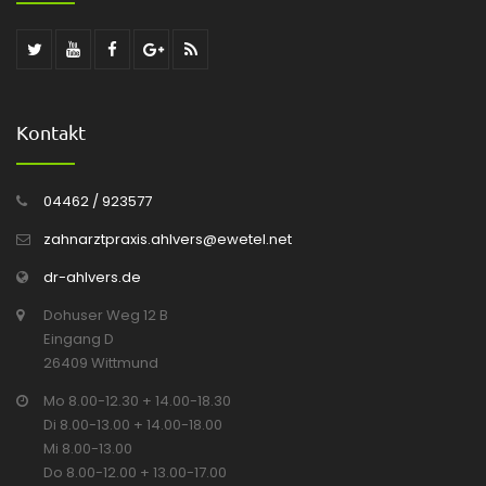
Kontakt
04462 / 923577
zahnarztpraxis.ahlvers@ewetel.net
dr-ahlvers.de
Dohuser Weg 12 B
Eingang D
26409 Wittmund
Mo 8.00-12.30 + 14.00-18.30
Di 8.00-13.00 + 14.00-18.00
Mi 8.00-13.00
Do 8.00-12.00 + 13.00-17.00