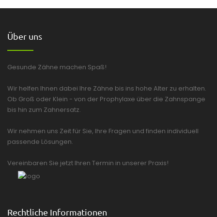
Über uns
Gesunde Zähne machen Spaß!
Wir helfen Ihnen dabei Ihre Zähne bis ins hohe Alter zu erhalten.
Ob Groß oder Klein - von der Prophylaxe über die Zahnspange
bis hin zum Zahnersatz.
Wir nehmen uns Zeit für Sie, Ihre Fragen und finden individuell
passende Lösungen.
Vereinbaren Sie jetzt Ihren Termin in unserer Praxis!
Rechtliche Informationen