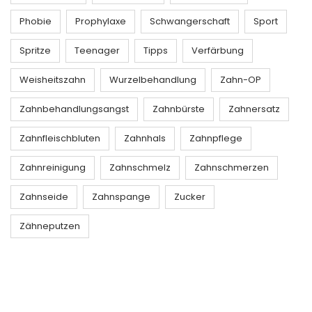
Phobie
Prophylaxe
Schwangerschaft
Sport
Spritze
Teenager
Tipps
Verfärbung
Weisheitszahn
Wurzelbehandlung
Zahn-OP
Zahnbehandlungsangst
Zahnbürste
Zahnersatz
Zahnfleischbluten
Zahnhals
Zahnpflege
Zahnreinigung
Zahnschmelz
Zahnschmerzen
Zahnseide
Zahnspange
Zucker
Zähneputzen