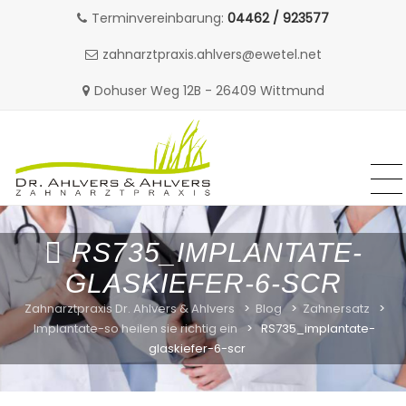
Terminvereinbarung:
04462 / 923577
zahnarztpraxis.ahlvers@ewetel.net
Dohuser Weg 12B - 26409 Wittmund
MENU
MENU
Skip
to
RS735_IMPLANTATE-
content
GLASKIEFER-6-SCR
Zahnarztpraxis Dr. Ahlvers & Ahlvers
>
Blog
>
Zahnersatz
>
Implantate-so heilen sie richtig ein
>
RS735_implantate-
glaskiefer-6-scr