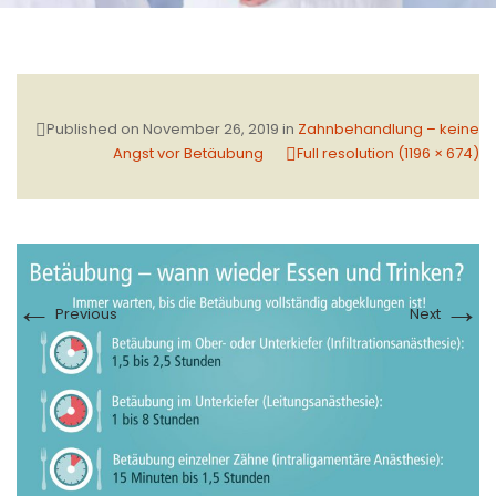
Published on
November 26, 2019
in
Zahnbehandlung – keine
Angst vor Betäubung
Full resolution (1196 × 674)
←
→
Previous
Next