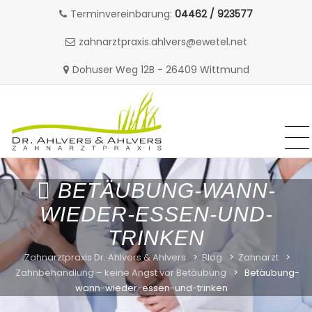
Terminvereinbarung:
04462 / 923577
zahnarztpraxis.ahlvers@ewetel.net
Dohuser Weg 12B - 26409 Wittmund
MENU
MENU
Skip
to
BETÄUBUNG-WANN-
content
WIEDER-ESSEN-UND-
TRINKEN
Zahnarztpraxis Dr. Ahlvers & Ahlvers
>
Blog
>
Zahnarzt
>
Zahnbehandlung – keine Angst vor Betäubung
>
Betäubung-
wann-wieder-essen-und-trinken