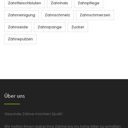
Zahnfleischbluten
Zahnhals
Zahnpflege
Zahnreinigung
Zahnschmelz
Zahnschmerzen
Zahnseide
Zahnspange
Zucker
Zähneputzen
Über uns
Gesunde Zähne machen Spaß!
Wir helfen Ihnen dabei Ihre Zähne bis ins hohe Alter zu erhalten.