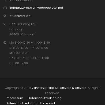
zahnarztpraxis.ahlvers@ewetel.net
dr-ahlvers.de
Dohuser Weg 12 B
Eingang D
26409 Wittmund
Mo 8.00-12.30 + 14.00-18.30
Di 8.00-13.00 + 14.00-18.00
Mi 8.00-13.00
Do 8.00-12.00 + 13.00-17.00
Fr 8.00-12.30
Copyright © 2026
Zahnarztpraxis Dr. Ahlvers & Ahlvers
. All rights
reserved.
Impressum
Datenschutzerklärung
Datenschutzerklärung Facebook