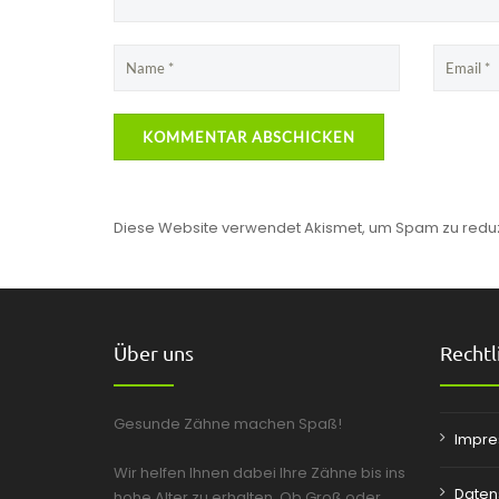
Diese Website verwendet Akismet, um Spam zu redu
Über uns
Rechtl
Gesunde Zähne machen Spaß!
Impr
Wir helfen Ihnen dabei Ihre Zähne bis ins
Daten
hohe Alter zu erhalten. Ob Groß oder