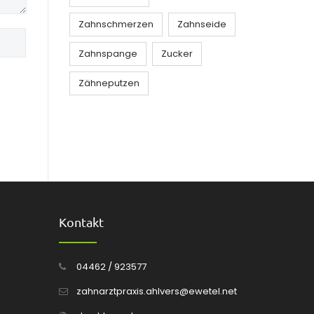
Zahnschmerzen
Zahnseide
Zahnspange
Zucker
Zähneputzen
Kontakt
04462 / 923577
zahnarztpraxis.ahlvers@ewetel.net