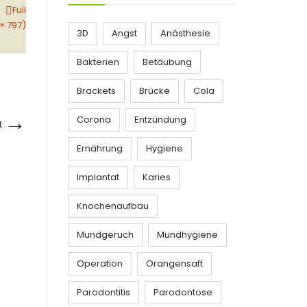
Full
 × 797)
3D
Angst
Anästhesie
Bakterien
Betäubung
Brackets
Brücke
Cola
→
Corona
Entzündung
t
Ernährung
Hygiene
Implantat
Karies
Knochenaufbau
Mundgeruch
Mundhygiene
Operation
Orangensaft
Parodontitis
Parodontose