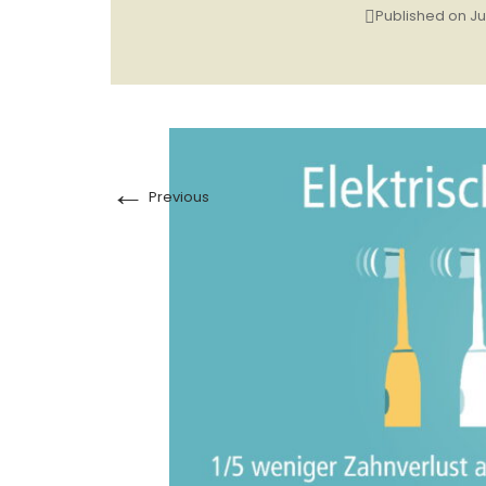
Published on
Ju
←
Previous