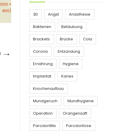
(1200 ×
800)
3D
Angst
Anästhesie
Bakterien
Betäubung
Brackets
Brücke
Cola
→
Corona
Entzündung
t
Ernährung
Hygiene
Implantat
Karies
Knochenaufbau
Mundgeruch
Mundhygiene
Operation
Orangensaft
Parodontitis
Parodontose