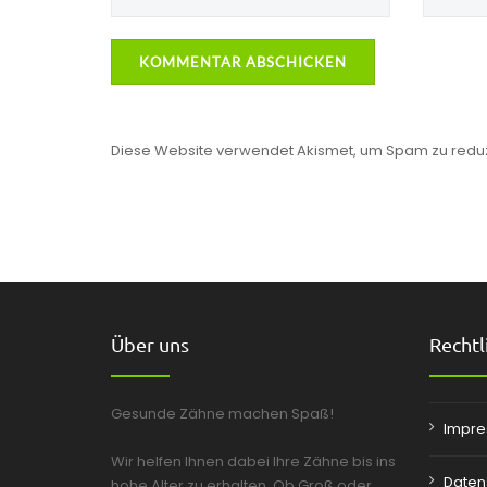
Diese Website verwendet Akismet, um Spam zu redu
Über uns
Rechtl
Gesunde Zähne machen Spaß!
Impr
Wir helfen Ihnen dabei Ihre Zähne bis ins
Daten
hohe Alter zu erhalten. Ob Groß oder