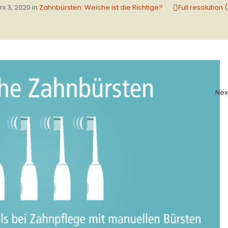
ni 3, 2020
in
Zahnbürsten: Welche ist die Richtige?
Full resolution 
Nex