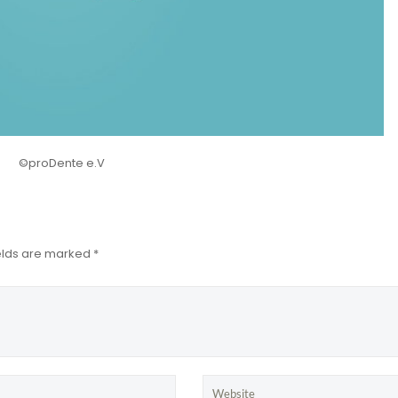
©proDente e.V
ields are marked *