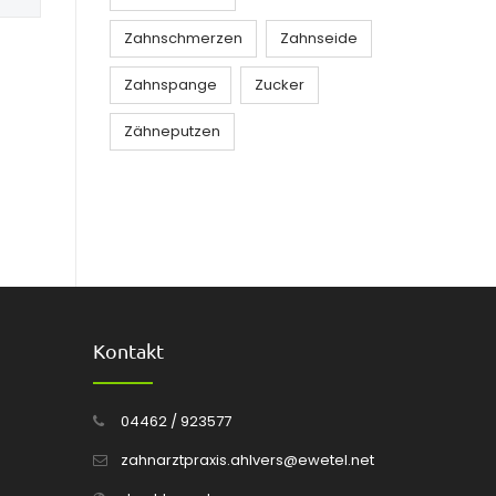
Zahnschmerzen
Zahnseide
Zahnspange
Zucker
Zähneputzen
Kontakt
04462 / 923577
zahnarztpraxis.ahlvers@ewetel.net