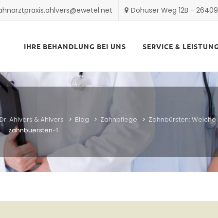
ahnarztpraxis.ahlvers@ewetel.net
Dohuser Weg 12B - 2640
Skip
to
IHRE BEHANDLUNG BEI UNS
SERVICE & LEISTUN
content
Dr. Ahlvers & Ahlvers
>
Blog
>
Zahnpflege
>
Zahnbürsten: Welche i
zahnbuersten-1