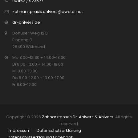
04462 / 923577
zahnarztpraxis.ahlvers@ewetel.net
dr-ahlvers.de
Dohuser Weg 12 B
Eingang D
26409 Wittmund
Mo 8.00-12.30 + 14.00-18.30
Di 8.00-13.00 + 14.00-18.00
Mi 8.00-13.00
Do 8.00-12.00 + 13.00-17.00
Fr 8.00-12.30
Copyright © 2026
Zahnarztpraxis Dr. Ahlvers & Ahlvers
. All rights
reserved.
Impressum
Datenschutzerklärung
Datenschutzerklärung Facebook