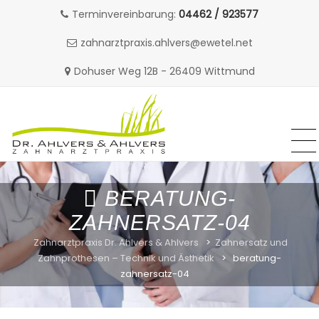
Terminvereinbarung:
04462 / 923577
zahnarztpraxis.ahlvers@ewetel.net
Dohuser Weg 12B - 26409 Wittmund
MENU
MENU
Skip
to
BERATUNG-
content
ZAHNERSATZ-04
Zahnarztpraxis Dr. Ahlvers & Ahlvers
>
Zahnersatz und
Zahnprothesen – Technik und Ästhetik
>
beratung-
zahnersatz-04