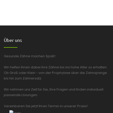
Über uns
Gesunde Zähne machen Spaß!
Wir helfen Ihnen dabei Ihre Zähne bis ins hohe Alter zu erhalten.
Ob Groß oder Klein - von der Prophylaxe über die Zahnspange
bis hin zum Zahnersatz.
Wir nehmen uns Zeit für Sie, Ihre Fragen und finden individuell
passende Lösungen.
Vereinbaren Sie jetzt Ihren Termin in unserer Praxis!