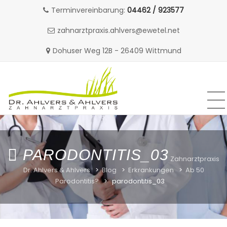
Terminvereinbarung:
04462 / 923577
zahnarztpraxis.ahlvers@ewetel.net
Dohuser Weg 12B - 26409 Wittmund
MENU
MENU
Skip
to
content
PARODONTITIS_03
Zahnarztpraxis
Dr. Ahlvers & Ahlvers
>
Blog
>
Erkrankungen
>
Ab 50
Parodontitis?
>
parodontitis_03