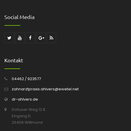
Social Media
Kontakt
04462 / 923577
zahnarztpraxis.ahlvers@ewetel.net
dr-ahlvers.de
Dohuser Weg 12 B
Eingang D
26409 Wittmund