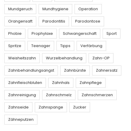
Mundgeruch
Mundhygiene
Operation
Orangensaft
Parodontitis
Parodontose
Phobie
Prophylaxe
Schwangerschaft
Sport
Spritze
Teenager
Tipps
Verfärbung
Weisheitszahn
Wurzelbehandlung
Zahn-OP
Zahnbehandlungsangst
Zahnbürste
Zahnersatz
Zahnfleischbluten
Zahnhals
Zahnpflege
Zahnreinigung
Zahnschmelz
Zahnschmerzen
Zahnseide
Zahnspange
Zucker
Zähneputzen