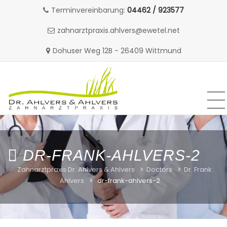
Terminvereinbarung:
04462 / 923577
zahnarztpraxis.ahlvers@ewetel.net
Dohuser Weg 12B - 26409 Wittmund
MENU
MENU
Skip
to
content
DR-FRANK-AHLVERS-2
Zahnarztpraxis Dr. Ahlvers & Ahlvers
>
Doctors
>
Dr. Frank
Ahlvers
>
dr-frank-ahlvers-2