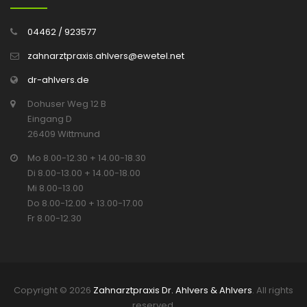
04462 / 923577
zahnarztpraxis.ahlvers@ewetel.net
dr-ahlvers.de
Dohuser Weg 12 B
Eingang D
26409 Wittmund
Mo 8.00-12.30 + 14.00-18.30
Di 8.00-13.00 + 14.00-18.00
Mi 8.00-13.00
Do 8.00-12.00 + 13.00-17.00
Fr 8.00-12.30
Copyright © 2026
Zahnarztpraxis Dr. Ahlvers & Ahlvers
. All rights
reserved.