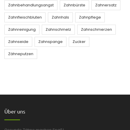
Zahnbehandlungsangst
Zahnbürste
Zahnersatz
Zahnfleischbluten
Zahnhals
Zahnpflege
Zahnreinigung
Zahnschmelz
Zahnschmerzen
Zahnseide
Zahnspange
Zucker
Zähneputzen
Über uns
Gesunde Zähne machen Spaß!