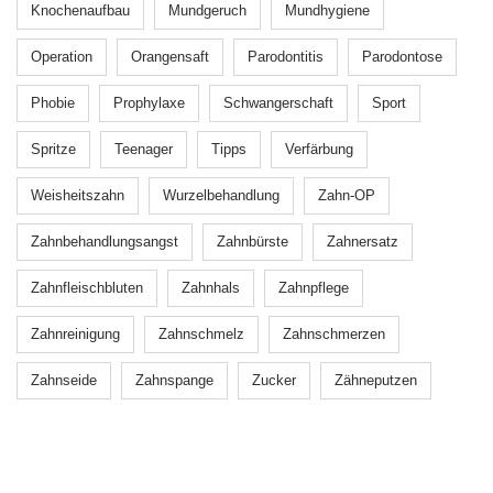
Knochenaufbau
Mundgeruch
Mundhygiene
Operation
Orangensaft
Parodontitis
Parodontose
Phobie
Prophylaxe
Schwangerschaft
Sport
Spritze
Teenager
Tipps
Verfärbung
Weisheitszahn
Wurzelbehandlung
Zahn-OP
Zahnbehandlungsangst
Zahnbürste
Zahnersatz
Zahnfleischbluten
Zahnhals
Zahnpflege
Zahnreinigung
Zahnschmelz
Zahnschmerzen
Zahnseide
Zahnspange
Zucker
Zähneputzen