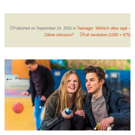
Published on
September 14, 2016
in
Teenager: Wirklich alles egal –
Zähne inklusive?
Full resolution (1200 × 675)
←
→
Previous
Next