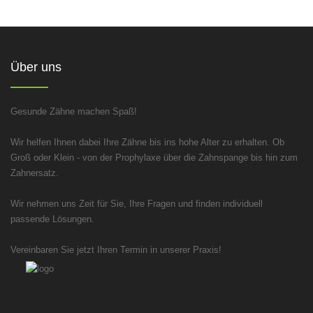
Über uns
Gesunde Zähne machen Spaß!
Wir helfen Ihnen dabei Ihre Zähne bis ins hohe Alter zu erhalten. Ob
Groß oder Klein - von der Prophylaxe über die Zahnspange bis hin zum
Zahnersatz.
Wir nehmen uns Zeit für Sie, Ihre Fragen und finden individuell
passende Lösungen.
Vereinbaren Sie jetzt Ihren Termin in unserer Praxis!