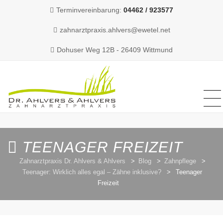
Terminvereinbarung:
04462 / 923577
zahnarztpraxis.ahlvers@ewetel.net
Dohuser Weg 12B - 26409 Wittmund
MENU
MENU
Skip
to
content
TEENAGER FREIZEIT
Zahnarztpraxis Dr. Ahlvers & Ahlvers
>
Blog
>
Zahnpflege
>
Teenager: Wirklich alles egal – Zähne inklusive?
>
Teenager
Freizeit