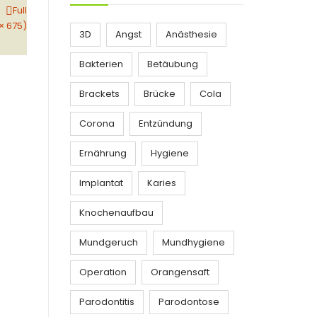
Full
× 675)
3D
Angst
Anästhesie
Bakterien
Betäubung
Brackets
Brücke
Cola
Corona
Entzündung
Ernährung
Hygiene
Implantat
Karies
Knochenaufbau
Mundgeruch
Mundhygiene
Operation
Orangensaft
Parodontitis
Parodontose