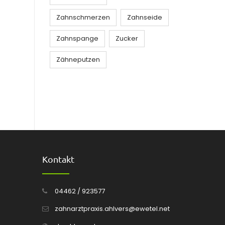
Zahnschmerzen
Zahnseide
Zahnspange
Zucker
Zähneputzen
Kontakt
04462 / 923577
zahnarztpraxis.ahlvers@ewetel.net