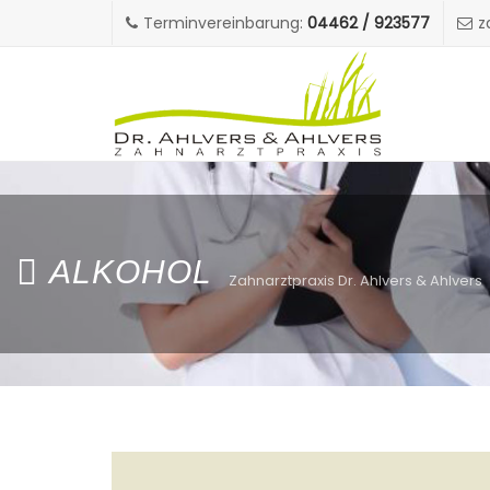
Terminvereinbarung:
04462 / 923577
z
ALKOHOL
Zahnarztpraxis Dr. Ahlvers & Ahlvers