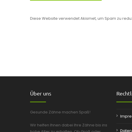
Diese Website verwendet Akismet, um Spam zu redu
Über uns
Rechtl
Gesunde Zähne machen Spaß!
Impr
Wir helfen Ihnen dabei Ihre Zähne bis ins
Daten
hohe Alter zu erhalten. Ob Groß oder