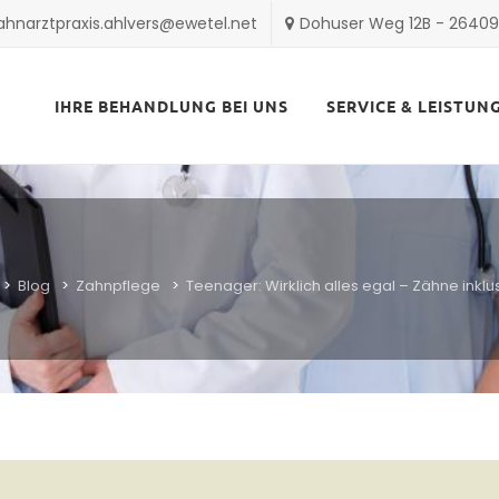
ahnarztpraxis.ahlvers@ewetel.net
Dohuser Weg 12B - 2640
Skip
to
IHRE BEHANDLUNG BEI UNS
SERVICE & LEISTUN
content
>
Blog
>
Zahnpflege
>
Teenager: Wirklich alles egal – Zähne inklu