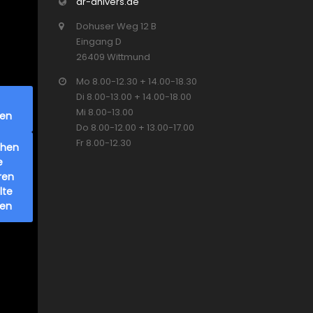
dr-ahlvers.de
Dohuser Weg 12 B
Eingang D
26409 Wittmund
Mo 8.00-12.30 + 14.00-18.30
Di 8.00-13.00 + 14.00-18.00
Mi 8.00-13.00
ren
Do 8.00-12.00 + 13.00-17.00
Fr 8.00-12.30
chen
e
ren
lte
ren