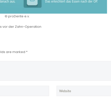
© proDente e.v.
ps vor der Zahn-Operation
ields are marked *