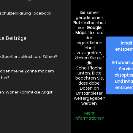
Sie sehen
schutzerklärung Facebook
gerade einen
Platzhalterinhalt
von
Google
Maps
. Um auf
e Beiträge
den
eigentlichen
Inhalt
Inhalt
entsper
zuzugreifen,
 Sportler schlechtere Zähne?
klicken Sie auf
Erforderli
die
Schaltfläche
Servic
aben meine Zähne mit dem
unten. Bitte
akzeptie
 tun?
beachten Sie,
und Inha
dass dabei
entsper
Daten an
zen: Woher kommt die Angst?
Drittanbieter
weitergegeben
werden.
Mehr
Informationen