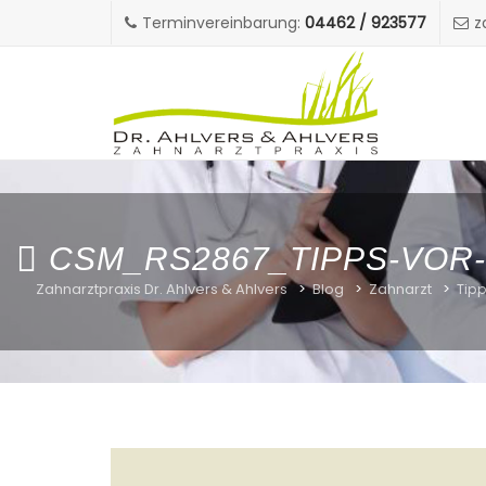
Terminvereinbarung:
04462 / 923577
z
CSM_RS2867_TIPPS-VOR
Zahnarztpraxis Dr. Ahlvers & Ahlvers
>
Blog
>
Zahnarzt
>
Tipp