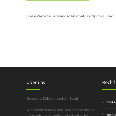
Diese Website verwendet Akismet, um Spam zu redu
Über uns
Rechtl
Gesunde Zähne machen Spaß!
Impr
Wir helfen Ihnen dabei Ihre Zähne bis ins
Daten
hohe Alter zu erhalten. Ob Groß oder