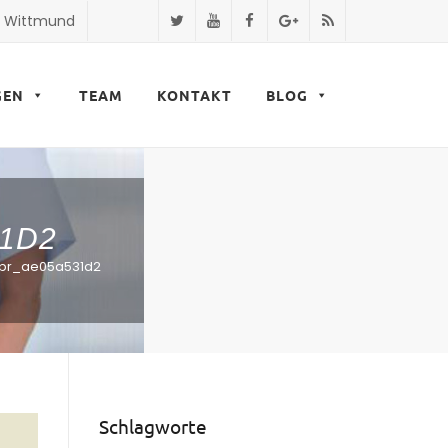
9 Wittmund
GEN
TEAM
KONTAKT
BLOG
1D2
lpr_ae05a531d2
Schlagworte