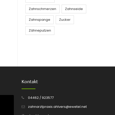
Zahnschmerzen
Zahnseide
Zahnspange
Zucker
Zähneputzen
Kontakt
04462 / 923577
zahnarztpraxis.ahlvers@ewetel.net