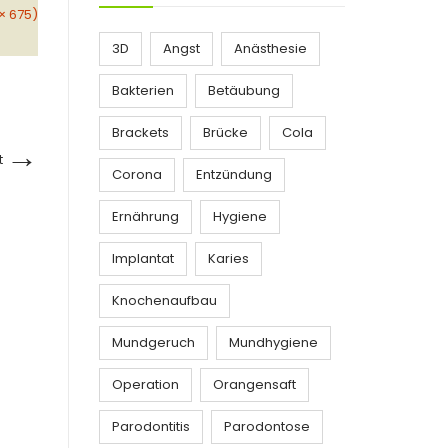
 × 675)
3D
Angst
Anästhesie
Bakterien
Betäubung
Brackets
Brücke
Cola
→
t
Corona
Entzündung
Ernährung
Hygiene
Implantat
Karies
Knochenaufbau
Mundgeruch
Mundhygiene
Operation
Orangensaft
Parodontitis
Parodontose