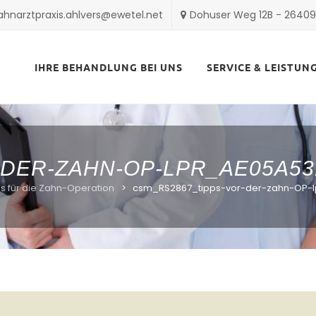
ahnarztpraxis.ahlvers@ewetel.net
Dohuser Weg 12B - 2640
Skip
to
IHRE BEHANDLUNG BEI UNS
SERVICE & LEISTUN
content
-DER-ZAHN-OP-LPR_AE05A53
s für die Zahn-Operation
>
csm_RS2867_tipps-vor-der-zahn-OP-