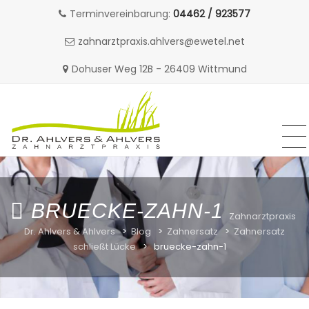
Terminvereinbarung:
04462 / 923577
zahnarztpraxis.ahlvers@ewetel.net
Dohuser Weg 12B - 26409 Wittmund
MENU
MENU
Skip
to
content
BRUECKE-ZAHN-1
Zahnarztpraxis
Dr. Ahlvers & Ahlvers
>
Blog
>
Zahnersatz
>
Zahnersatz
schließt Lücke
>
bruecke-zahn-1