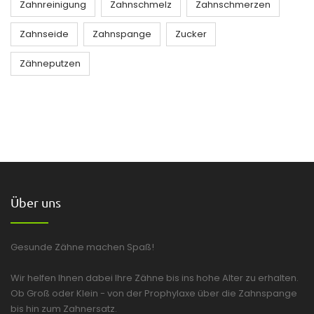
Zahnreinigung
Zahnschmelz
Zahnschmerzen
Zahnseide
Zahnspange
Zucker
Zähneputzen
Über uns
Gesunde Zähne machen Spaß!
Wir helfen Ihnen dabei Ihre Zähne bis ins hohe Alter zu erhalten.
Ob Groß oder Klein - von der Prophylaxe über die Zahnspange
bis hin zum Zahnersatz.